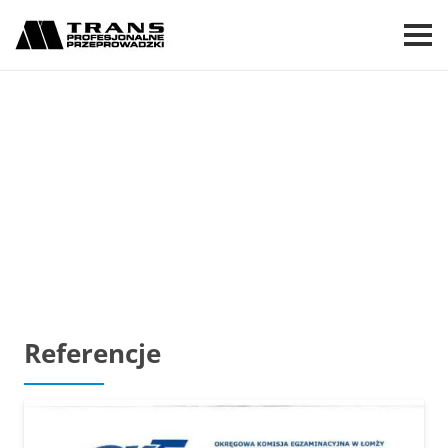
USŁUGI PRZEPROWADZKOWE
GALERIA
PARK MASZYN
REFERENCJE
MAGAZYNOWANIE
BLOG
Referencje
KONTAKT